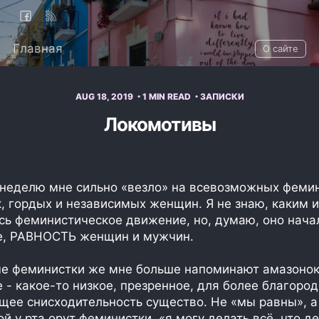
Главная
О сайте
AUG 18, 2019
1 MIN READ
ЗАПИСКИ
Локомотивы
неделю мне сильно «везло» на всевозможных фемин
, гордых и независимых женщин. Я не знаю, каким 
ь феминистическое движение, но, думаю, оно нача
е, РАВНОСТЬ женщин и мужчин.
е феминистки же мне больше напоминают амазонок
е - какое-то низкое, презренное, для более благоро
ее снисходительность существо. Не «мы равны», а
ой у рта орут феминистки, «я могу делать всё, что д