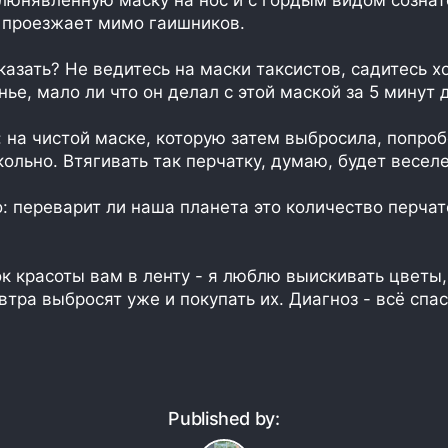
люнявленную маску на нос и с гордым видом сознат
 проезжает мимо гаишников.
сказать? Не ведитесь на маски таксистов, садитесь х
ье, мало ли что он делал с этой маской за 5 минут д
: на чистой маске, которую затем выбросила, попро
кольно. Втягивать так перчатку, думаю, будет веселе
о: переварит ли наша планета это количество перчат
к красоты вам в ленту - я люблю выискивать цветы,
втра выбросят уже и покупать их. Диагноз - всё спас
Published by: