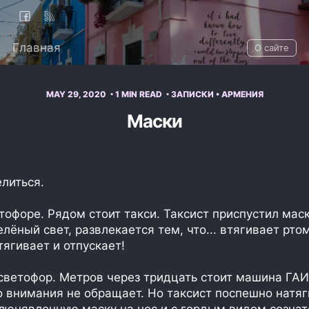
Главная
О сайте
MAY 29, 2020
1 MIN READ
ЗАПИСКИ
•
АРМЕНИЯ
Маски
елиться.
тофоре. Рядом стоит такси. Таксист приспустил маску
лёный свет, развлекается тем, что... втягивает рто
тягивает и отпускает!
ветофор. Метров через тридцать стоит машина ГАИ.
о внимания не обращает. Но таксист поспешно натя