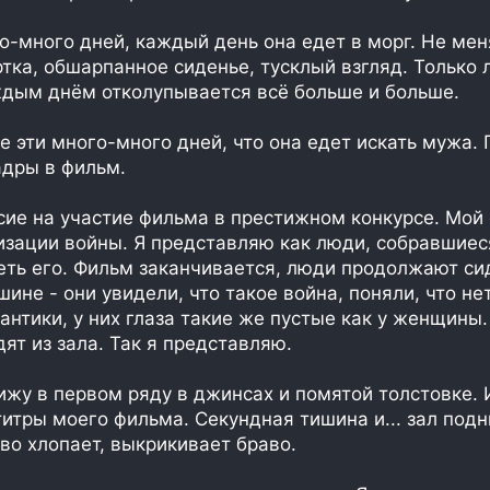
го-много дней, каждый день она едет в морг. Не ме
ртка, обшарпанное сиденье, тусклый взгляд. Только 
ждым днём отколупывается всё больше и больше.
е эти много-много дней, что она едет искать мужа.
дры в фильм.
сие на участие фильма в престижном конкурсе. Мой
изации войны. Я представляю как люди, собравшиеся
еть его. Фильм заканчивается, люди продолжают си
ине - они увидели, что такое война, поняли, что не
антики, у них глаза такие же пустые как у женщины
дят из зала. Так я представляю.
сижу в первом ряду в джинсах и помятой толстовке. 
итры моего фильма. Секундная тишина и... зал под
ово хлопает, выкрикивает браво.