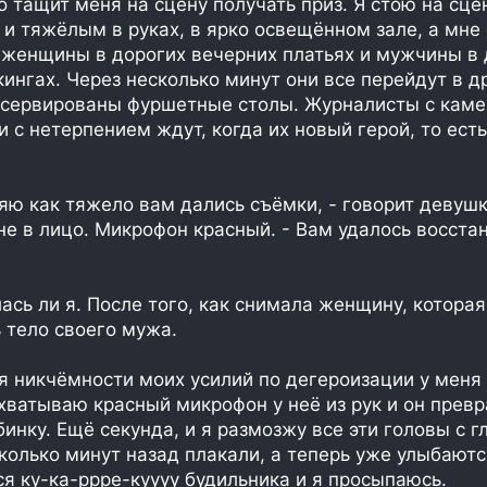
о тащит меня на сцену получать приз. Я стою на сце
и тяжёлым в руках, в ярко освещённом зале, а мне
женщины в дорогих вечерних платьях и мужчины в 
ингах. Через несколько минут они все перейдут в др
 сервированы фуршетные столы. Журналисты с каме
 с нетерпением ждут, когда их новый герой, то есть
яю как тяжело вам дались съёмки, - говорит девушк
е в лицо. Микрофон красный. - Вам удалось восста
ась ли я. После того, как снимала женщину, которая
ь тело своего мужа.
я никчёмности моих усилий по дегероизации у меня
ыхватываю красный микрофон у неё из рук и он прев
инку. Ещё секунда, и я размозжу все эти головы с г
колько минут назад плакали, а теперь уже улыбаютс
ся ку-ка-ррре-куууу будильника и я просыпаюсь.